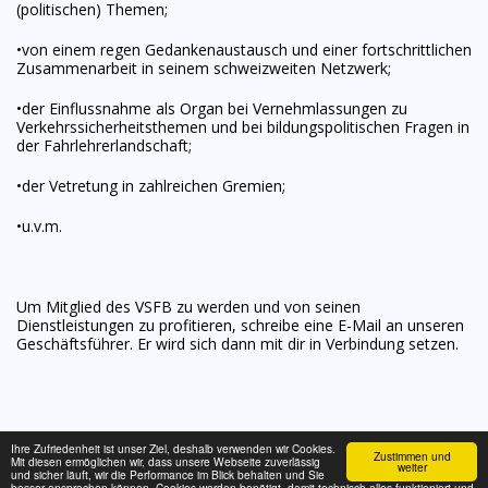
(politischen) Themen;
•von einem regen Gedankenaustausch und einer fortschrittlichen
Zusammenarbeit in seinem schweizweiten Netzwerk;
•der Einflussnahme als Organ bei Vernehmlassungen zu
Verkehrssicherheitsthemen und bei bildungspolitischen Fragen in
der Fahrlehrerlandschaft;
•der Vetretung in zahlreichen Gremien;
•u.v.m.
Um Mitglied des VSFB zu werden und von seinen
Dienstleistungen zu profitieren, schreibe eine E-Mail an unseren
Geschäftsführer. Er wird sich dann mit dir in Verbindung setzen.
Ihre Zufriedenheit ist unser Ziel, deshalb verwenden wir Cookies.
Zustimmen und
Mit diesen ermöglichen wir, dass unsere Webseite zuverlässig
weiter
und sicher läuft, wir die Performance im Blick behalten und Sie
Startseite
Leitbild
Über Uns
Vorstand
Mehr
besser ansprechen können. Cookies werden benötigt, damit technisch alles funktioniert und